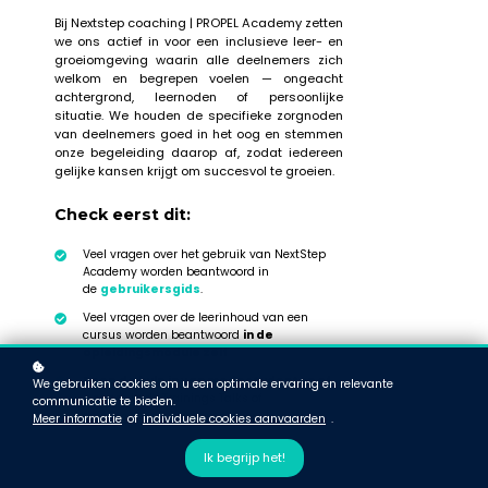
Bij Nextstep coaching | PROPEL Academy zetten
we ons actief in voor een inclusieve leer- en
groeiomgeving waarin alle deelnemers zich
welkom en begrepen voelen — ongeacht
achtergrond, leernoden of persoonlijke
situatie. We houden de specifieke zorgnoden
van deelnemers goed in het oog en stemmen
onze begeleiding daarop af, zodat iedereen
gelijke kansen krijgt om succesvol te groeien.
Check eerst dit:
Veel vragen over het gebruik van NextStep
Academy worden beantwoord in
de
gebruikersgids
.
Veel vragen over de leerinhoud van een
cursus worden beantwoord
in de
opleidingsmodule zelf
.
Roep de hulp in van medestudenten of
We gebruiken cookies om u een optimale ervaring en relevante
peers
via de Trainings Talks of
communicatie te bieden.
de
algemene community
.
Meer informatie
of
individuele cookies aanvaarden
.
Ik begrijp het!